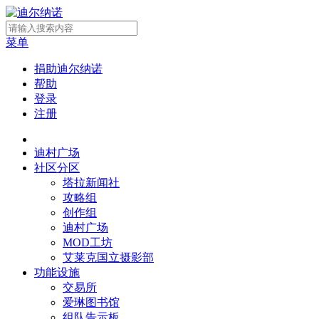
菜单
捐助迪尔纳诺
帮助
登录
注册
迪村广场
社区分区
塔拉新闻社
攻略组
创作组
迪村广场
MOD工坊
艾莱克国立摄影部
功能设施
交易所
爱琳图书馆
组队告示板