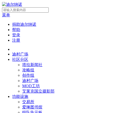
菜单
捐助迪尔纳诺
帮助
登录
注册
迪村广场
社区分区
塔拉新闻社
攻略组
创作组
迪村广场
MOD工坊
艾莱克国立摄影部
功能设施
交易所
爱琳图书馆
组队告示板