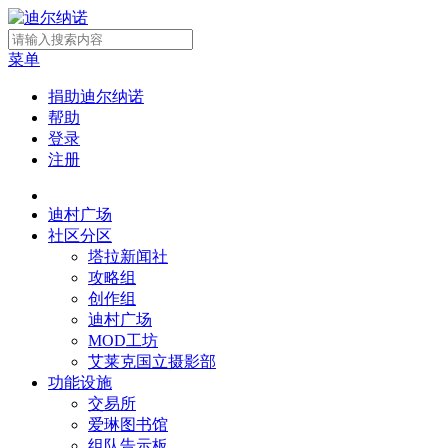
菜单
捐助迪尔纳诺
帮助
登录
注册
迪村广场
社区分区
塔拉新闻社
攻略组
创作组
迪村广场
MOD工坊
艾莱克国立摄影部
功能设施
交易所
爱琳图书馆
组队告示板