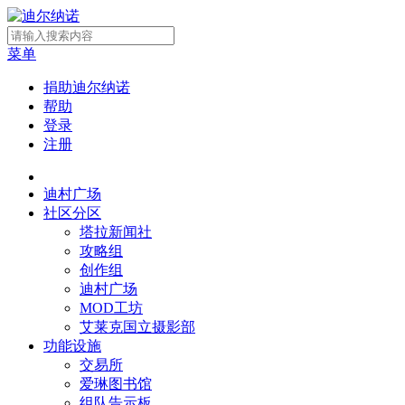
菜单
捐助迪尔纳诺
帮助
登录
注册
迪村广场
社区分区
塔拉新闻社
攻略组
创作组
迪村广场
MOD工坊
艾莱克国立摄影部
功能设施
交易所
爱琳图书馆
组队告示板