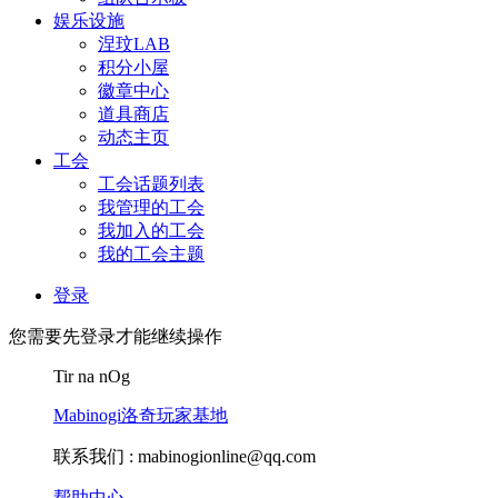
娱乐设施
涅玟LAB
积分小屋
徽章中心
道具商店
动态主页
工会
工会话题列表
我管理的工会
我加入的工会
我的工会主题
登录
您需要先登录才能继续操作
Tir na nOg
Mabinogi洛奇玩家基地
联系我们 :
mabinogionline@qq.com
帮助中心