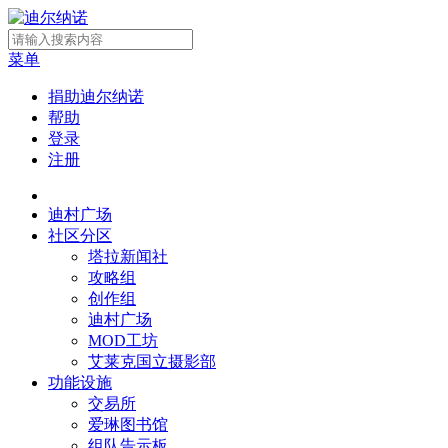
菜单
捐助迪尔纳诺
帮助
登录
注册
迪村广场
社区分区
塔拉新闻社
攻略组
创作组
迪村广场
MOD工坊
艾莱克国立摄影部
功能设施
交易所
爱琳图书馆
组队告示板