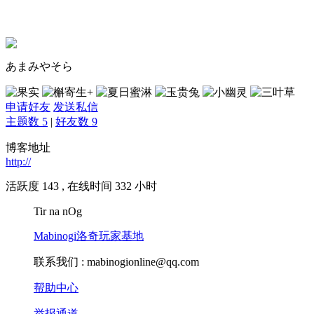
あまみやそら
申请好友
发送私信
主题数 5
|
好友数 9
博客地址
http://
活跃度 143 , 在线时间 332 小时
Tir na nOg
Mabinogi洛奇玩家基地
联系我们 :
mabinogionline@qq.com
帮助中心
举报通道