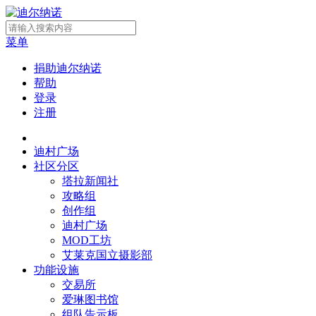
菜单
捐助迪尔纳诺
帮助
登录
注册
迪村广场
社区分区
塔拉新闻社
攻略组
创作组
迪村广场
MOD工坊
艾莱克国立摄影部
功能设施
交易所
爱琳图书馆
组队告示板